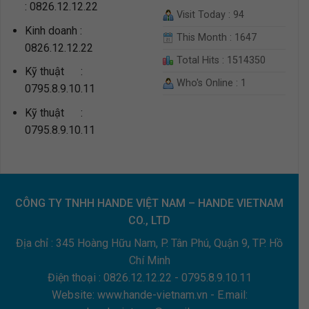
: 0826.12.12.22
Visit Today : 94
Kinh doanh :
This Month : 1647
0826.12.12.22
Total Hits : 1514350
Kỹ thuật :
Who's Online : 1
0795.8.9.10.11
Kỹ thuật :
0795.8.9.10.11
CÔNG TY TNHH HANDE VIỆT NAM – HANDE VIETNAM
CO., LTD
Địa chỉ : 345 Hoàng Hữu Nam, P. Tân Phú, Quận 9, TP. Hồ
Chí Minh
Điện thoại :
0826.12.12.22 - 0795.8.9.10.11
Website: www.hande-vietnam.vn - E.mail: