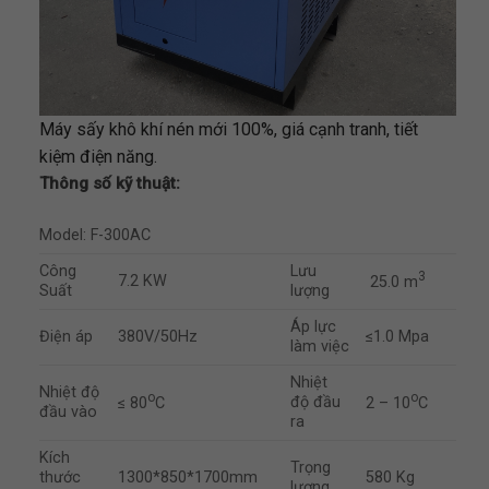
Máy sấy khô khí nén mới 100%, giá cạnh tranh, tiết
kiệm điện năng.
Thông số kỹ thuật:
Model: F-300AC
Công
Lưu
3
7.2 KW
25.0 m
Suất
lượng
Áp lực
Điện áp
380V/50Hz
≤1.0 Mpa
làm việc
Nhiệt
Nhiệt độ
o
o
độ đầu
≤ 80
C
2 – 10
C
đầu vào
ra
Kích
Trọng
thước
1300*850*1700mm
580 Kg
lượng