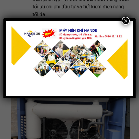
tối ưu chi phí đầu tư và tiết kiệm điện năng
tối đa.
×
Khảo sát và lên phương án lắp đặt hệ thống
khí nén.
Bảo hành máy móc thiết bị lên tới 12 tháng, 1
đổi 1 trong vòng 30 ngày nếu lỗi đến từ nhà
sản xuất.