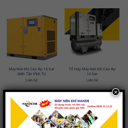
Máy Nén Khí Cao Áp 16 bar
Tổ Hợp Máy Nén Khí Cao Áp
Biến Tần Vĩnh Từ
16 bar
Liên hệ
Liên hệ
×