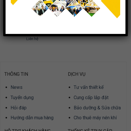
Máy Nén Khí Piston Cao Áp
30 bar
Liên hệ
THÔNG TIN
DỊCH VỤ
News
Tư vấn thiết kế
Tuyển dụng
Cung cấp lắp đặt
Hỏi đáp
Bảo dưỡng & Sửa chữa
Hướng dẫn mua hàng
Cho thuê máy nén khí