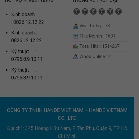
HỖ TRỢ KHÁCH HÀNG
THỐNG KÊ TRUY CẬP
Kinh doanh
: 0826.12.12.22
Visit Today : 78
Kinh doanh :
This Month : 1631
0826.12.12.22
Total Hits : 1514267
Kỹ thuật :
Who's Online : 2
0795.8.9.10.11
Kỹ thuật :
0795.8.9.10.11
CÔNG TY TNHH HANDE VIỆT NAM – HANDE VIETNAM
CO., LTD
Địa chỉ : 345 Hoàng Hữu Nam, P. Tân Phú, Quận 9, TP. Hồ
Chí Minh