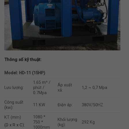
Thông số kỹ thuật:
Model: HD-11 (15HP)
1.65 m³ /
Áp xuất
Lưu lượng:
phút /
1,2 ~ 0,7 Mpa
xả:
0.7Mpa
Công suất
11 KW
Điện áp:
380V/50HZ
(kw):
1080 *
KT (mm)
Khối lượng
750 *
292 Kg
(D x R x C):
(kg):
1000mm