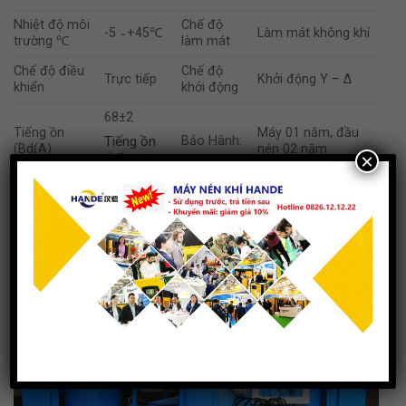
Nhiệt độ môi
Chế độ
-5 ̴ +45℃
Làm mát không khí
trường ℃
làm mát
Chế độ điều
Chế độ
Trực tiếp
Khởi động Y – Δ
khiển
khởi động
68±2
Tiếng ồn
Máy 01 năm, đầu
Tiếng ồn
Bảo Hành:
(Bd(A):
nén 02 năm
×
thấp
Lượng dầu
Ống thoát
18
Rp3/4
bôi trơn (Lít):
khí (inch)