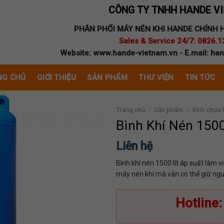
CÔNG TY TNHH HANDE V
PHÂN PHỐI MÁY NÉN KHI HANDE CHÍNH 
Sales & Service 24/7: 0826.1
Website: www.hande-vietnam.vn - E.mail: h
NG CHỦ
GIỚI THIỆU
SẢN PHẨM
THƯ VIỆN
TIN TỨC
Trang chủ
/
Sản phẩm
/
Bình chứa 
Bình Khí Nén 1500
Liên hệ
Bình khí nén 1500 lít áp suất làm vi
máy nén khí mà vẫn có thể giữ ngu
Hotline