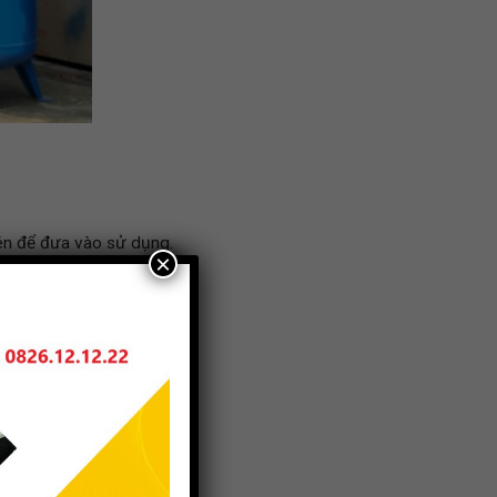
nén để đưa vào sử dụng.
×
năng suất hoạt động.