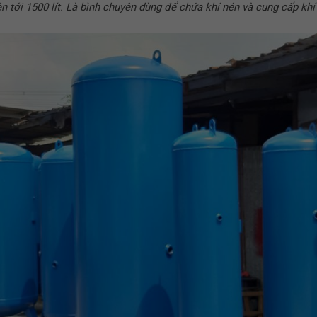
lên tới 1500 lít. Là bình chuyên dùng để chứa khí nén và cung cấp kh