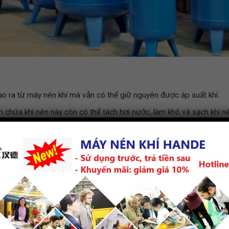
tạo ra từ máy nén khí mà vẫn có thể giữ nguyên được áp suất khí.
nh chứa khí nén này còn có thể tách hơi nước, làm khô và sạch khí 
suất khí, tránh gây tăng giảm áp suất đột ngột gây ảnh hưởng đến 