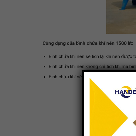
Công dụng của bình chứa khí nén 1500 lít:
Bình chứa khí nén sẽ tích lại khí nén được 
Bình chứa khí nén không chỉ tích khí mà bì
Bình chứa khí nén có khả năng ổn định áp 